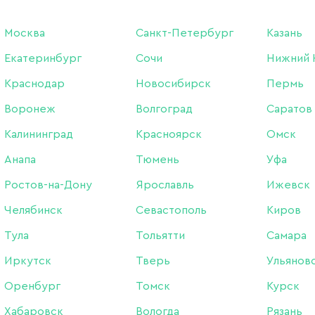
грит, 10 шт.
Москва
Санкт-Петербург
Казань
Екатеринбург
Сочи
Нижний 
Бренд:
Tint To Tint
Краснодар
Новосибирск
Пермь
Воронеж
Волгоград
Саратов
260 ₽
Калининград
Красноярск
Омск
В наличии в интернет-м
Анапа
Тюмень
Уфа
В наличии в магазинах
Ростов-на-Дону
Ярославль
Ижевск
Челябинск
Севастополь
Киров
-
+
Тула
Тольятти
Самара
Иркутск
Тверь
Ульянов
Оренбург
Томск
Курск
Описание:
Хабаровск
Вологда
Рязань