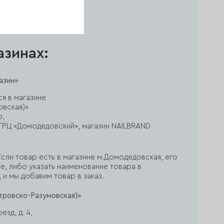
0, 240 грит, 10 шт.
азинах:
азин»
ся в магазине
овская)»
р,
ж, ТРЦ «Домодедовский», магазин NAILBRAND
сли товар есть в магазине м.Домодедовская, его
е, либо указать наименование товара в
 и мы добавим товар в заказ.
тровско-Разумовская)»
зд, д. 4,