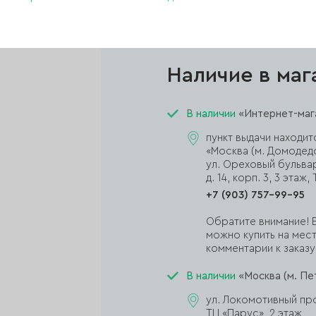
Колпачки для педикюра d1
Наличие в маг
В наличии
«Интернет-маг
пункт выдачи находит
«Москва (м. Домодед
ул. Ореховый бульва
д. 14, корп. 3, 3 эта
+7 (903) 757-99-95
Обратите внимание! Е
можно купить на мест
комментарии к заказу,
В наличии
«Москва (м. Пе
ул. Локомотивный прое
ТЦ «Парус», 2 этаж