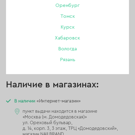
Оренбург
Томск
Описание:
Курск
Хабаровск
Альбом LAQUE для слайдеров на 160 шт., белый
Размер альбома 21 см * 17,5 см.
Вологда
Рязань
Размер окошечка под слайдер 9,5 см * 7 см
Наличие в магазинах:
В наличии
«Интернет-магазин»
пункт выдачи находится в магазине
«Москва (м. Домодедовская)»
ул. Ореховый бульвар,
д. 14, корп. 3, 3 этаж, ТРЦ «Домодедовский»,
магазин NAILBRAND