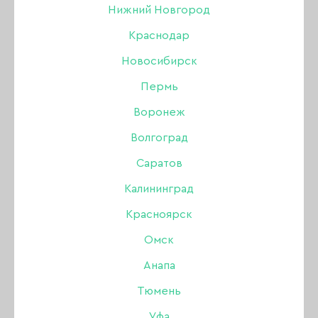
Нижний Новгород
Краснодар
Новосибирск
Пермь
Воронеж
Волгоград
Саратов
Калининград
Красноярск
Омск
Анапа
Альбом LAQUE для
Тюмень
слайдеров на 160 шт.,
Уфа