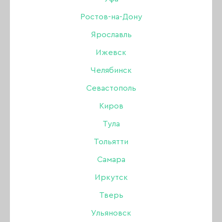
белый
Ростов-на-Дону
Ярославль
Бренд:
LAQUE
Ижевск
Цвет: Белый
Челябинск
Севастополь
720 ₽
800 ₽
Киров
Тула
В наличии в интернет-магазине
Тольятти
В наличии в магазинах
Самара
Иркутск
-
+
Тверь
В КОРЗИНУ
Ульяновск