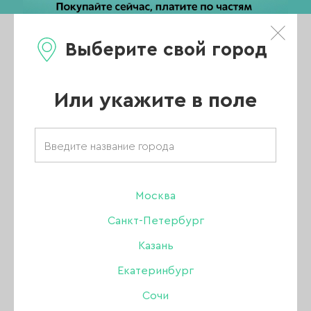
Выберите свой город
0
Каталог
Или укажите в поле
Главная
/
Каталог
/
Дизайн
/
Альбомы для слайдеров
/
Альбом LAQUE для слайдеров на 160 шт., белый
Москва
-10%
Санкт-Петербург
Казань
Екатеринбург
Сочи