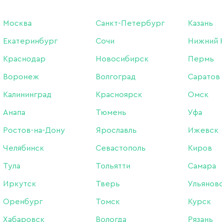
Москва
Санкт-Петербург
Казань
Бренд:
Tint To Tint
Екатеринбург
Сочи
Нижний 
Краснодар
Новосибирск
Пермь
690 ₽
Воронеж
Волгоград
Саратов
В наличии в интернет-м
Калининград
Красноярск
Омск
В наличии в магазинах
Анапа
Тюмень
Уфа
Ростов-на-Дону
Ярославль
Ижевск
-
+
Челябинск
Севастополь
Киров
Тула
Тольятти
Самара
Иркутск
Тверь
Ульянов
Наличие в маг
Оренбург
Томск
Курск
В наличии
«Интернет-маг
Хабаровск
Вологда
Рязань