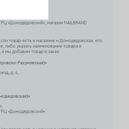
ся в магазине
овская)»
р,
ж, ТРЦ «Домодедовский», магазин NAILBRAND
сли товар есть в магазине м.Домодедовская, его
е, либо указать наименование товара в
 и мы добавим товар в заказ.
тровско-Разумовская)»
зд, д. 4,
модедовская)»
р,
ж, ТРЦ «Домодедовский»