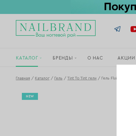
КАТАЛОГ
БРЕНДЫ
О НАС
АКЦИИ
Главная
/
Каталог
/
Гель
/
Tint To Tint гели
/
Гель Fluid Tint To T
NEW