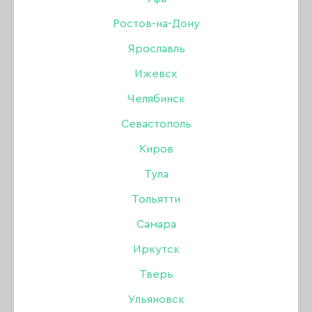
Фламинго 01, 10 гр
Ростов-на-Дону
Ярославль
Бренд:
Joo-Joo
Ижевск
Челябинск
380 ₽
Севастополь
Киров
В наличии в интернет-магазине
В наличии в магазинах
Тула
Тольятти
-
+
Самара
Иркутск
В КОРЗИНУ
Тверь
Ульяновск