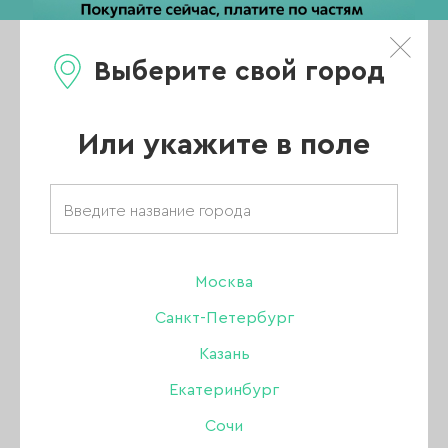
Выберите свой город
0
Каталог
Или укажите в поле
Главная
/
Каталог
/
Гель-лак
/
Joo-Joo
/
Гель лак Joo-Joo
/
Коллекция Фламинго
/
Москва
Гель-лак Joo-Joo Фламинго 01, 10 гр
Санкт-Петербург
ХИТ
Казань
Екатеринбург
Сочи