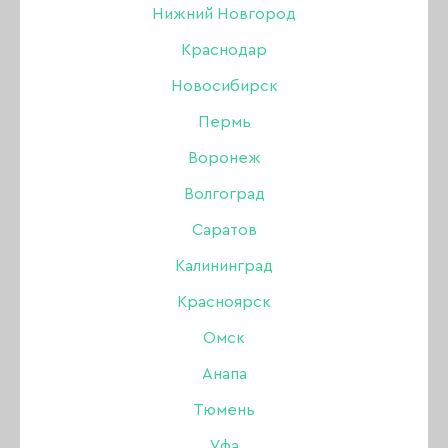
Нижний Новгород
Краснодар
Новосибирск
Пермь
Воронеж
Волгоград
Саратов
Калининград
Красноярск
Омск
Анапа
Тюмень
Гель-лак Joo-Joo
Уфа