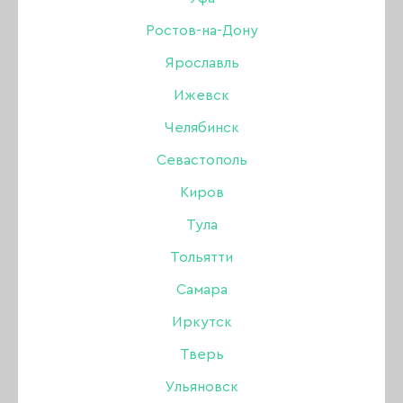
03, 10 гр
Ростов-на-Дону
Ярославль
Бренд:
Joo-Joo
Ижевск
Цвет: Светоотражающий (flash)
Челябинск
Севастополь
480 ₽
Киров
Тула
В наличии в интернет-магазине
Нет в магазинах
Тольятти
Самара
-
+
Иркутск
Тверь
В КОРЗИНУ
Ульяновск