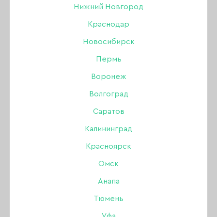
Нижний Новгород
Краснодар
Новосибирск
Пермь
Воронеж
Волгоград
Саратов
Калининград
Красноярск
Омск
Анапа
Тюмень
Гель-лак Joo-Joo Reflect
Уфа