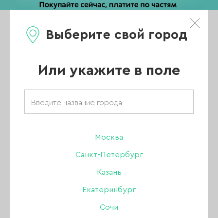
Выберите свой город
0
Каталог
Или укажите в поле
Главная
/
Каталог
/
Гель-лак
/
Joo-Joo
/
Гель лак Joo-Joo
/
Коллекция Reflect
/
Москва
Гель-лак Joo-Joo Reflect 03, 10 гр
Санкт-Петербург
Казань
Екатеринбург
Сочи