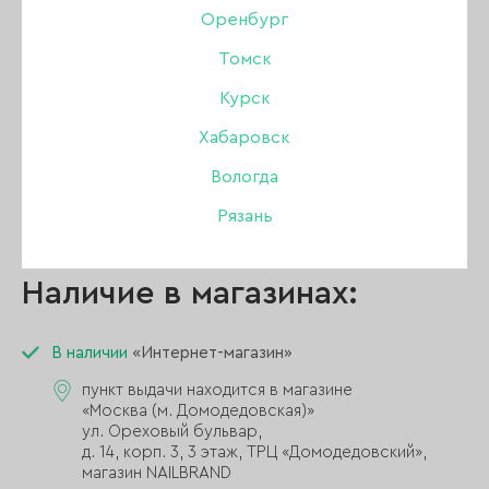
Оренбург
Томск
Описание:
Курск
Сияющая коллекция гель-лаков «Reflect».
Хабаровск
Палитра состоит из 6 светоотражающих
Вологда
оттенков,которые разнообразят любое
покрытие.
Рязань
Наличие в магазинах:
В наличии
«Интернет-магазин»
пункт выдачи находится в магазине
«Москва (м. Домодедовская)»
ул. Ореховый бульвар,
д. 14, корп. 3, 3 этаж, ТРЦ «Домодедовский»,
магазин NAILBRAND