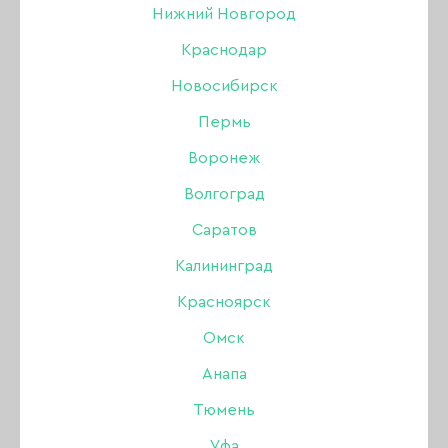
Нижний Новгород
БРОВИ
Краснодар
Новосибирск
Акрил
Пермь
Акригель, полигель
Воронеж
Волгоград
Аксессуары
НОВИНКИ
ХИТЫ ПРОДАЖ
Саратов
Аэрография
Калининград
Красноярск
Боры, фрезы, колпачки
Омск
Гель
Анапа
Тюмень
Гель-лак
Уфа