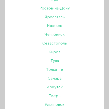
Дизайн
Ростов-на-Дону
Ярославль
Жидкости
РАСПРОДАЖА
УЦЕНКА
Ижевск
Инструменты
Челябинск
Севастополь
Кисти
Киров
Для коррекции ногтей
Тула
Тольятти
Лаки для ногтей
Самара
Оборудование
Иркутск
Тверь
БРОВИ
Акрил
Одноразовая продукция
Ульяновск