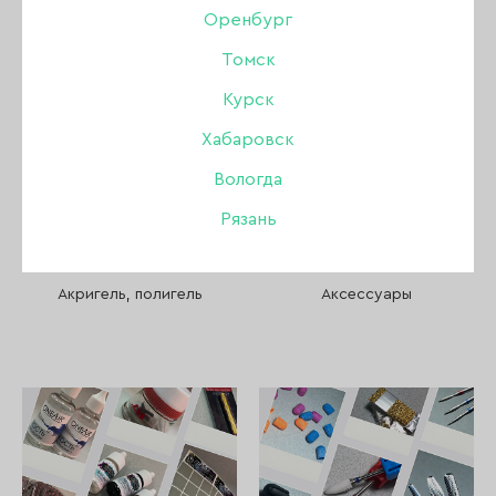
Пилки, бафы, полировщики
Оренбург
Томск
Стемпинг
Курск
Уход
Хабаровск
Вологда
Файлы и основы
Рязань
Депиляция и парафинотерапия
Акригель, полигель
Аксессуары