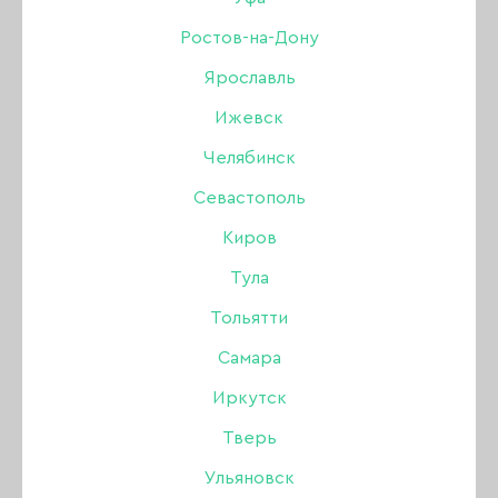
Дизайн
Ростов-на-Дону
Ярославль
Жидкости
РАСПРОДАЖА
УЦЕНКА
Ижевск
Инструменты
Челябинск
Севастополь
Кисти
Киров
Для коррекции ногтей
Тула
Тольятти
Лаки для ногтей
Самара
Оборудование
Иркутск
Тверь
БРОВИ
Акрил
Одноразовая продукция
Ульяновск