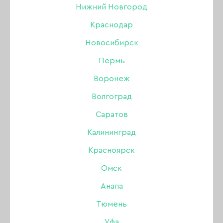
Нижний Новгород
БРОВИ
Краснодар
Новосибирск
Акрил
Пермь
Акригель, полигель
Воронеж
Волгоград
Аксессуары
НОВИНКИ
ХИТЫ ПРОДАЖ
Саратов
Аэрография
Калининград
Красноярск
Боры, фрезы, колпачки
Омск
Гель
Анапа
Тюмень
Гель-лак
Уфа