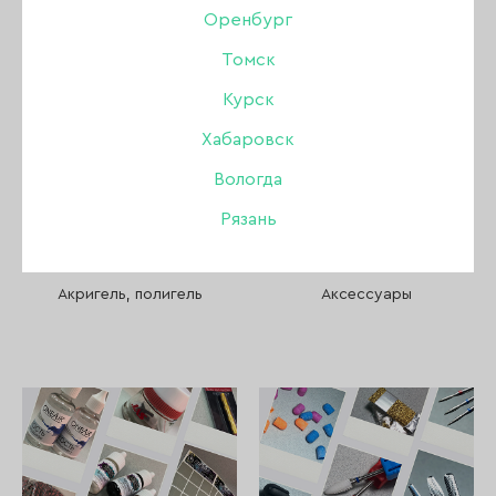
Пилки, бафы, полировщики
Оренбург
Томск
Стемпинг
Курск
Уход
Хабаровск
Вологда
Файлы и основы
Рязань
Депиляция и парафинотерапия
Акригель, полигель
Аксессуары