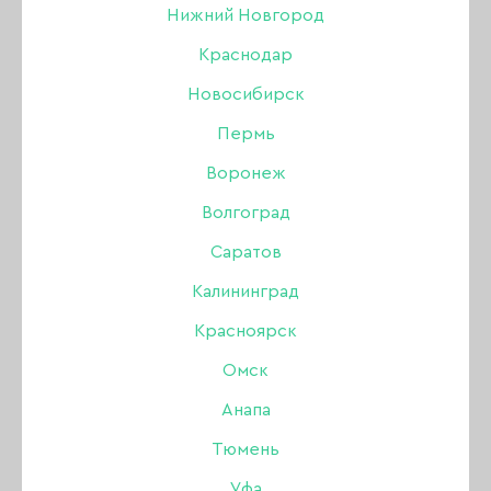
Нижний Новгород
Краснодар
Новосибирск
Пермь
Воронеж
Волгоград
Саратов
Калининград
Красноярск
SMART мульти Бустер
Омск
для стоп, рук и ногтей,
Анапа
15 мл
Тюмень
Уфа