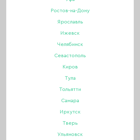
Ростов-на-Дону
Бренд:
Manita
Ярославль
450 ₽
Ижевск
Челябинск
Нет в интернет-магазине
Севастополь
Нет в магазинах
Киров
Тула
Описание:
Тольятти
Самара
Мультибустер для ног и ногтей, 100 мл.
Иркутск
Размягчающее (смягчающее) средство
Тверь
используют как ремувер для кутикулы, так и
для удаления грубой кожи стоп, стержневых
Ульяновск