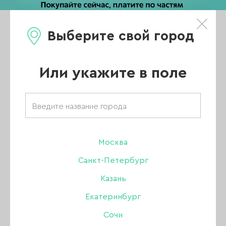
Выберите свой город
0
Каталог
Или укажите в поле
Главная
/
Каталог
/
Уход
/
Удаление кутикулы
/
SMART мульти Бустер для стоп, рук и ногтей, 15 мл
Москва
Санкт-Петербург
Казань
Екатеринбург
Сочи