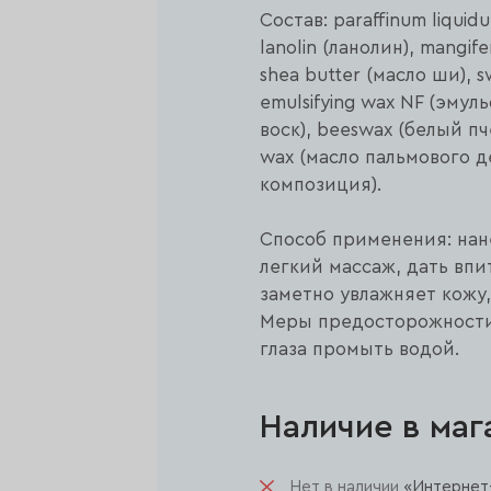
Состав: paraffinum liqui
lanolin (ланолин), mangife
shea butter (масло ши), 
emulsifying wax NF (эмул
воск), beeswax (белый пче
wax (масло пальмового д
композиция).
Способ применения: нане
легкий массаж, дать впи
заметно увлажняет кожу
Меры предосторожности:
глаза промыть водой.
Наличие в маг
Нет в наличии
«Интернет-