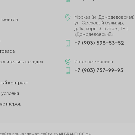
и
Москва (м. Домодедовская)
клиентов
ул. Ореховый бульвар,
д. 14, корп. 3, 3 этаж, ТРЦ
«Домодедовский»
а
+7 (903) 598-53-52
товара
копительных скидок
Интернет-магазин
+7 (903) 757-99-95
ный контракт
 условия
партнёров
 сайта принадлежат сайту «NAILBRAND.COM».