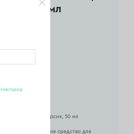
ерсик, 50 мл
е
Новгород
Личи, Бергамот, Персик, 50 мл
— это косметическое средство для