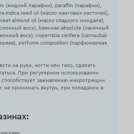
dum (жидкий парафин), paraffin (парафин),
ra indica seed oil (масло манговых косточек),
sweet almond oil (масло сладкого миндаля),
ьсионный воск), beeswax absolute (пасечный
линый воск), copernicia cerifera (carnauba)
ерева), perfume composition (парфюмерная
сти на руки, ногти или тело, сделать
таться. При регулярном использовании
, способствует заживлению микротрещин.
 не принимать внутрь, при попадании в
азинах:
магазин»