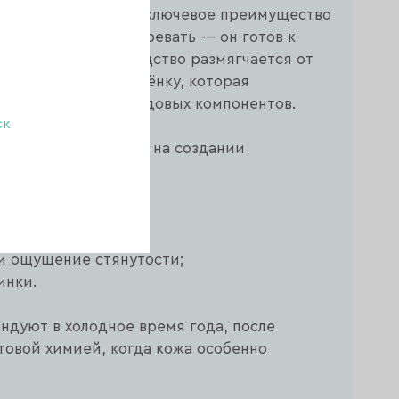
ожей рук и ног. Его ключевое преимущество
 предварительно нагревать — он готов к
есении на кожу средство размягчается от
лотную защитную плёнку, которая
ливает действие уходовых компонентов.
ск
 прогреве тканей, а на создании
ого) слоя.
кожу;
частки;
и ощущение стянутости;
инки.
ндуют в холодное время года, после
товой химией, когда кожа особенно