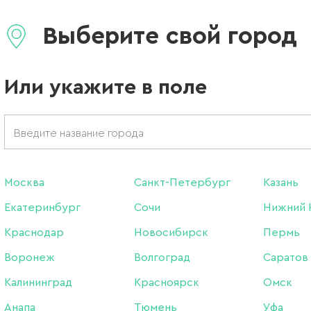
Бергамот, П
Выберите свой город
Бренд:
Tint To Tint
Или укажите в поле
290 ₽
Нет в интернет-магазин
Нет в магазинах
Москва
Санкт-Петербург
Казань
Екатеринбург
Сочи
Нижний 
Описание:
Краснодар
Новосибирск
Пермь
Воронеж
Волгоград
Саратов
Холодный крем-парафин 
Калининград
Красноярск
Омск
Холодный крем-парафин 
Анапа
Тюмень
Уфа