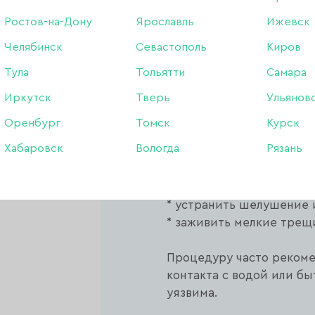
интенсивного ухода за к
Ростов-на-Дону
Ярославль
Ижевск
в том, что его не нужно
использованию. При нан
Челябинск
Севастополь
Киров
тепла тела и образует п
Тула
Тольятти
Самара
удерживает влагу и уси
Иркутск
Тверь
Ульянов
Действие основано не на
Оренбург
Томск
Курск
окклюзивного (герметичн
Хабаровск
Вологда
Рязань
Это помогает:
* интенсивно увлажнить 
* смягчить огрубевшие у
* устранить шелушение 
* заживить мелкие трещ
Процедуру часто рекоме
контакта с водой или бы
уязвима.