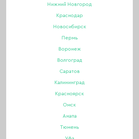
Нижний Новгород
Краснодар
Новосибирск
Пермь
Воронеж
Волгоград
Саратов
Калининград
Красноярск
Масло сухое
Омск
Анапа
парфюмированное Tint
Тюмень
To Tint Шафран,
Уфа