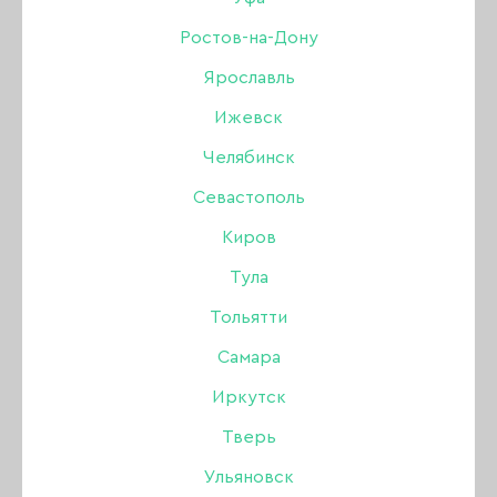
Жасмин, Янтарное
Ростов-на-Дону
дерево, 15 мл
Ярославль
Ижевск
Челябинск
Бренд:
Tint To Tint
Севастополь
270 ₽
Киров
Тула
В наличии в интернет-магазине
Тольятти
В наличии в магазинах
Самара
Иркутск
-
+
Тверь
Ульяновск
В КОРЗИНУ