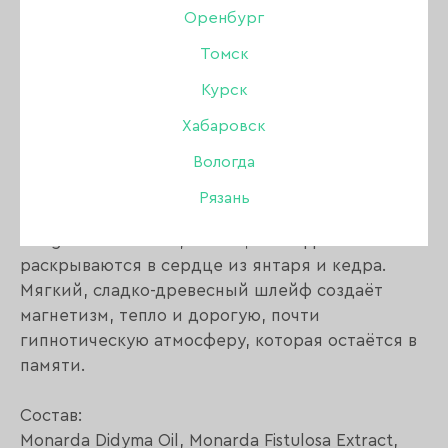
Оренбург
Томск
Описание:
Курск
Хабаровск
Масло сухое парфюмированное для ногтей и
Вологда
кутикулы Шафран & Жасмин & Янтарное дерево
Рязань
Аромат, вдохновлённый настроением Baccarat
Rouge 540. Тёплый, сияющий шафран и жасмин
раскрываются в сердце из янтаря и кедра.
Мягкий, сладко-древесный шлейф создаёт
магнетизм, тепло и дорогую, почти
гипнотическую атмосферу, которая остаётся в
памяти.
Состав:
Monarda Didyma Oil, Monarda Fistulosa Extract,