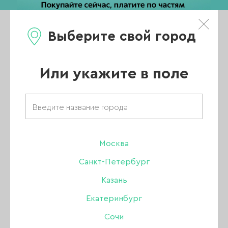
Выберите свой город
0
Каталог
Или укажите в поле
Главная
/
Каталог
/
Уход
/
Уход за кутикулой
/
Масло сухое парфюмированное Tint To Tint Шафран, Жасмин,
Янтарное дерево, 15 мл
Москва
Санкт-Петербург
NEW
Казань
Екатеринбург
Сочи