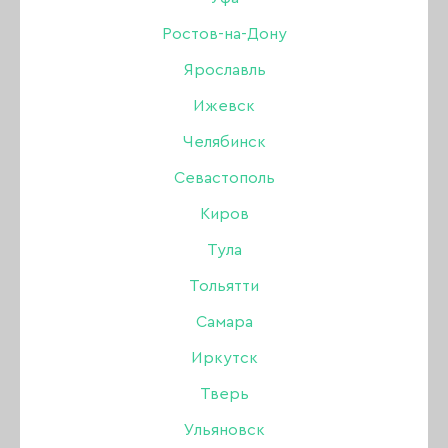
мл
Ростов-на-Дону
Ярославль
Бренд:
Manita
Ижевск
Челябинск
105 ₽
Севастополь
Нет в интернет-магазине
Киров
В наличии в магазинах
Тула
Тольятти
Описание:
Самара
Иркутск
Многофункциональное обезжиривающее
Тверь
средство идеально подготавливает ногти для
нанесения декоративного покрытия.
Ульяновск