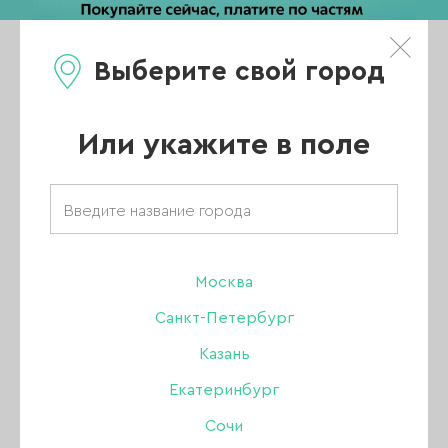
Выберите свой город
0
Каталог
Или укажите в поле
Главная
/
Каталог
/
Жидкости
/
Обезжириватель / Дегидратор
/
Жидкость 5в1 O'Nail универсальный обезжириватель, 105 мл
Москва
Санкт-Петербург
Казань
Екатеринбург
Сочи