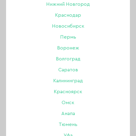
Нижний Новгород
Краснодар
Новосибирск
Пермь
Воронеж
Волгоград
Саратов
Калининград
Красноярск
Жидкость 5в1 O'Nail
Омск
универсальный
Анапа
обезжириватель, 105
Тюмень
Уфа