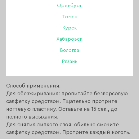
Обезжиривает, снимает липкий слой и
Оренбург
дегидрирует ногтевую пластину. Усиливает
сцепление материалов, помогает
Томск
предупреждать сколы и отслаивания по
Курск
кромке. Увеличивает стойкость покрытия,
продлевая его срок службы. Специальный
Хабаровск
витаминный комплекс бережно ухаживает за
Вологда
ногтями, помогая восстанавливаться. А
Рязань
формула с мягким ароматом сделает
процедуру более качественной и приятной.
Способ применения:
Для обезжиривания: пропитайте безворсовую
салфетку средством. Тщательно протрите
ногтевую пластину. Оставьте на 15 сек., до
полного высыхания.
Для снятия липкого слоя: обильно смочите
салфетку средством. Протрите каждый ноготь.