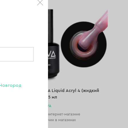
-42%
Новгород
идкий
База DIVA Liquid Acryl 4 (жидкий
акрил), 15 мл
Бренд:
DIVA
Нет в интернет-магазине
В наличии в магазинах