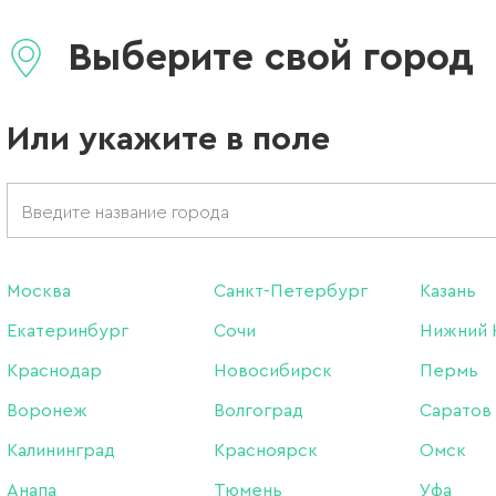
-42%
Выберите свой город
Или укажите в поле
Москва
Санкт-Петербург
Казань
Екатеринбург
Сочи
Нижний 
 Shine Base SB1, 15 мл
База DIVA Liquid Acryl 1 (ж
Краснодар
Новосибирск
Пермь
акрил), 15 мл
Воронеж
Волгоград
Саратов
VA
Бренд:
DIVA
чии в интернет-магазине
Нет в интернет-магазине
Калининград
Красноярск
Омск
магазинах
Нет в магазинах
Анапа
Тюмень
Уфа