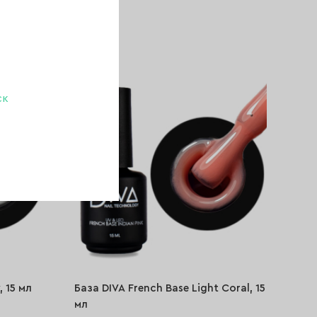
780 ₽
449 ₽
-46%
ск
 15 мл
База DIVA French Base Light Coral, 15
мл