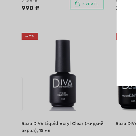
2 000 ₽
650 ₽
КУПИТЬ
990 ₽
390 ₽
-42%
-46%
База DIVA Liquid Acryl Clear (жидкий
База DIVA
акрил), 15 мл