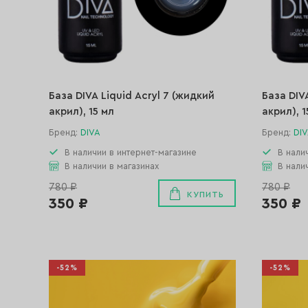
База DIVA Liquid Acryl 7 (жидкий
База DIV
акрил), 15 мл
акрил), 1
Бренд:
DIVA
Бренд:
DI
В наличии в интернет-магазине
В нали
В наличии в магазинах
В нали
780 ₽
780 ₽
КУПИТЬ
350 ₽
350 ₽
-52%
-52%