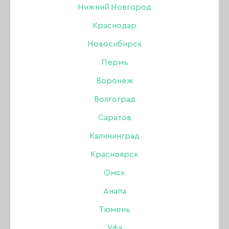
Нижний Новгород
Краснодар
Новосибирск
Пермь
Воронеж
Волгоград
Саратов
Калининград
Красноярск
Бор алмазный шарик красный 1,4
Омск
Анапа
Бренд:
Росбел г.Минск
В наличии в интернет-магазине
Тюмень
В наличии в магазинах
Уфа