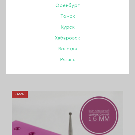
Оренбург
Томск
Бор алмазный шарик красный 1,2
Курск
Бренд:
Росбел г.Минск
Хабаровск
В наличии в интернет-магазине
Вологда
В наличии в магазинах
110 ₽
Рязань
КУПИТЬ
60 ₽
-45%