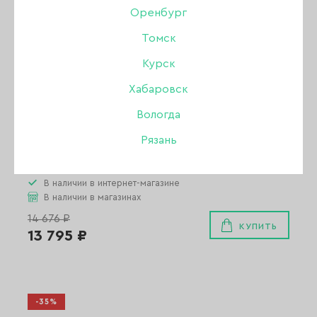
Оренбург
Томск
Курск
Хабаровск
Вологда
Аппарат Marathon 3 Champion H37LN без педали,
Рязань
белый
Бренд:
Marathon
В наличии в интернет-магазине
В наличии в магазинах
14 676 ₽
КУПИТЬ
13 795 ₽
-35%