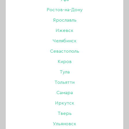
педали, белый
Ростов-на-Дону
Бренд:
Marathon
Ярославль
В наличии в интернет-магазине
В наличии в магазинах
Ижевск
14 676 ₽
КУПИТЬ
13 795 ₽
Челябинск
Севастополь
Киров
-6%
Тула
Тольятти
Самара
Иркутск
Тверь
Ульяновск