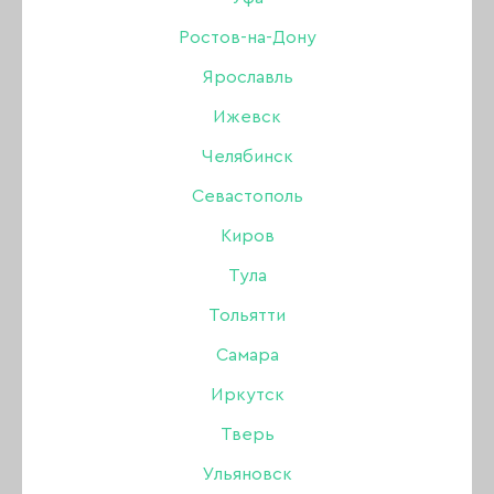
Ростов-на-Дону
Ярославль
Мультибрендовый интернет-магазин
для мастеров маникюра, педикюра.
Ижевск
Челябинск
Севастополь
Свяжитесь с нами:
Киров
+7 (903) 757-99-95
Тула
Пн-Вс: с 10:00 до 19:00
Тольятти
Самара
Мы в социальных сетях
Иркутск
Тверь
Ульяновск
Принимаем к оплате: