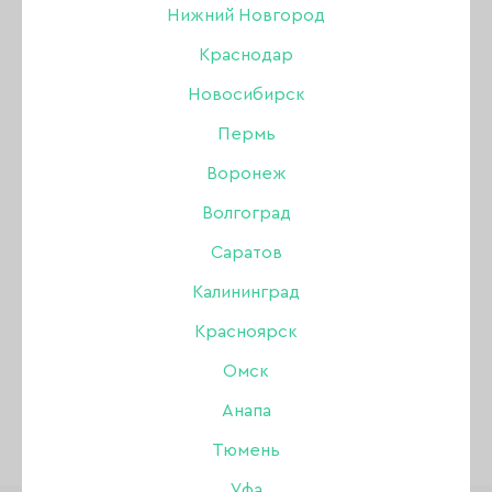
Нижний Новгород
Краснодар
Новосибирск
Пермь
Воронеж
Волгоград
Саратов
Товары бренда
Калининград
«Ферропласт »
Красноярск
Омск
Анапа
Тюмень
Уфа