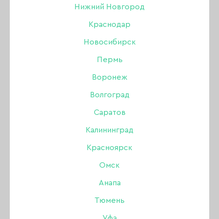
Нижний Новгород
Краснодар
Новосибирск
Пермь
Воронеж
Волгоград
Саратов
Калининград
Красноярск
Очищающий лосьон Levissime Eyebrow Color
Омск
Remover для снятия краски с кожи, 100 мл
Анапа
Бренд:
Levissime
В наличии в интернет-магазине
Тюмень
В наличии в магазинах
Уфа