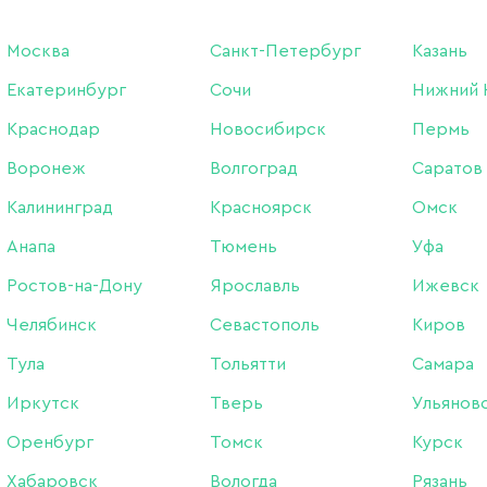
Москва
Санкт-Петербург
Казань
Екатеринбург
Сочи
Нижний 
Краснодар
Новосибирск
Пермь
Воронеж
Волгоград
Саратов
Калининград
Красноярск
Омск
Анапа
Тюмень
Уфа
Ростов-на-Дону
Ярославль
Ижевск
Челябинск
Севастополь
Киров
 LAQUE CF-104
Слайдер LAQUE CF-96
Тула
Тольятти
Самара
Иркутск
Тверь
Ульянов
QUE
Бренд:
LAQUE
чии в интернет-магазине
В наличии в интернет-магази
Оренбург
Томск
Курск
чии в магазинах
В наличии в магазинах
Хабаровск
Вологда
Рязань