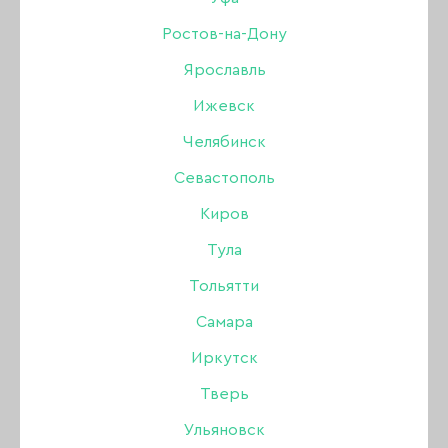
Ростов-на-Дону
Ярославль
Мультибрендовый интернет-магазин
для мастеров маникюра, педикюра.
Ижевск
Челябинск
Севастополь
Свяжитесь с нами:
Киров
+7 (903) 757-99-95
Тула
Пн-Вс: с 10:00 до 19:00
Тольятти
Самара
Мы в социальных сетях
Иркутск
Тверь
Ульяновск
Принимаем к оплате: