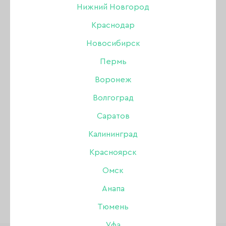
Нижний Новгород
Краснодар
Новосибирск
Товары бренда
Пермь
«DIVA»
Воронеж
Волгоград
Саратов
ВСЕ ТОВАРЫ
Калининград
DIVA ГЕЛИ
Красноярск
DIVA
ГЕЛЬ-КРАСКИ
Омск
Анапа
Тюмень
Уфа