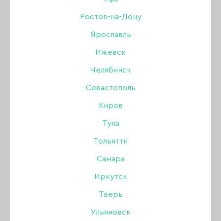
Ростов-на-Дону
Ярославль
Мультибрендовый интернет-магазин
для мастеров маникюра, педикюра.
Ижевск
Челябинск
Севастополь
Свяжитесь с нами:
Киров
+7 (903) 757-99-95
Тула
Пн-Вс: с 10:00 до 19:00
Тольятти
Самара
Мы в социальных сетях
Иркутск
Тверь
Ульяновск
Принимаем к оплате: