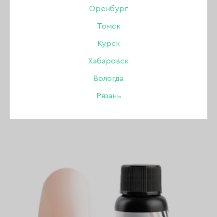
Оренбург
Томск
База камуфлирующая Lovely оттенок Кремовый,
12 мл
Курск
Бренд:
Lovely
Хабаровск
Нет в интернет-магазине
Нет в магазинах
Вологда
690 ₽
Рязань