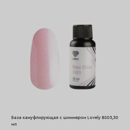
База камуфлирующая с шиммером Lovely BS03,30
мл