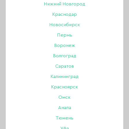
Нижний Новгород
ОБЕЗЖИРИВАТЕЛЬ / ДЕГИДРАТОР
Краснодар
ДЕКОР
LOVELY ГЕЛИ
Новосибирск
Пермь
АКСЕССУАРЫ ДЛЯ ДИЗАЙНА
Воронеж
LOVELY ПОЛИГЕЛЬ
Волгоград
ГЕЛЬ И ГЕЛЬ-ЛАК С СУХОЦВЕТАМИ
Саратов
Калининград
ФАЙЛЫ И ОСНОВЫ LOVELY
Красноярск
БАЗЫ И ТОПЫ LOVELY
Омск
Анапа
ГЕЛЬ-ЛАК LOVELY
Тюмень
ГЕЛЬ-ПЛАСТИЛИН ДЛЯ ЛЕПКИ
Уфа