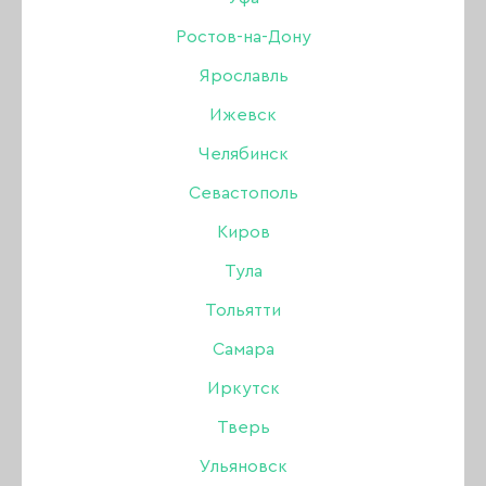
ЯПОНСКИЙ МАНИКЮР И ПЕДИКЮР
Ростов-на-Дону
Ярославль
АПЕЛЬСИНОВЫЕ ПАЛОЧКИ
Ижевск
ГЕЛЕВЫЕ ТИПСЫ
Челябинск
Севастополь
PATRISA NAIL КОМБИ ГЕЛЬ
Киров
ГЕЛЬ И ГЕЛЬ-ЛАК С СУХОЦВЕТАМИ
Тула
МАГНИТЫ ДЛЯ ГЕЛЬ-ЛАКОВ КОШАЧИЙ ГЛАЗ
Тольятти
Самара
ПАЛИТРЫ ВЕЕР, ТИПСЫ
ФРЕЗЫ
Иркутск
КОЛПАЧКИ И ОСНОВЫ
Тверь
Ульяновск