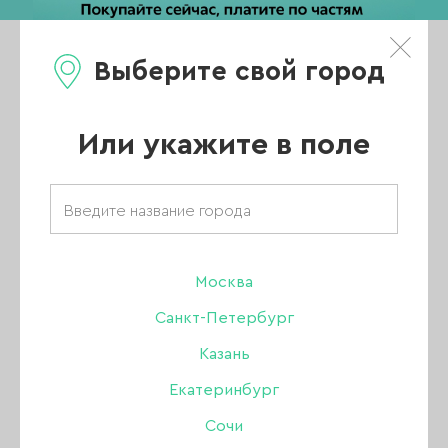
Выберите свой город
0
Каталог
Или укажите в поле
Товары бренда
«Patrisa Nail»
Москва
Санкт-Петербург
Казань
ВСЕ ТОВАРЫ
Екатеринбург
Сочи
ПРАЙМЕР / УЛЬТРАБОНД