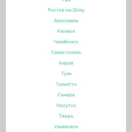
БАЗЫ И ТОПЫ SHE
Ростов-на-Дону
Ярославль
ЖИДКИЙ ПОЛИГЕЛЬ SHE
Ижевск
ОДНОФАЗНЫЕ ГЕЛЬ-ЛАКИ ONE STEP
Челябинск
Севастополь
КОЛЛЕКЦИЯ ELIZABETH
Киров
ФАЙЛЫ И ОСНОВЫ SHE
Тула
КОЛЛЕКЦИЯ JAZZ
Тольятти
Самара
КОЛЛЕКЦИЯ JEWEL
Иркутск
КОЛЛЕКЦИЯ NEON
Тверь
Ульяновск
КОЛЛЕКЦИЯ NUNA