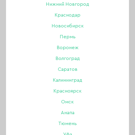
Нижний Новгород
ПРАЙМЕР / УЛЬТРАБОНД
Краснодар
ОБЕЗЖИРИВАТЕЛЬ / ДЕГИДРАТОР
Новосибирск
Пермь
СРЕДСТВА ДЛЯ ПЕДИКЮРА
Воронеж
ДЕКОР
ОЧИСТКА КИСТЕЙ
Волгоград
АКРИЛ
Саратов
Калининград
ВЕРХНИЕ ФОРМЫ ДЛЯ НАРАЩИВАНИЯ
Красноярск
ГЕЛЕВЫЕ ТИПСЫ
Омск
Анапа
КОЛЛЕКЦИЯ ЛУННАЯ ПРИЗМА
Тюмень
SHE ПОЛИГЕЛЬ
Уфа