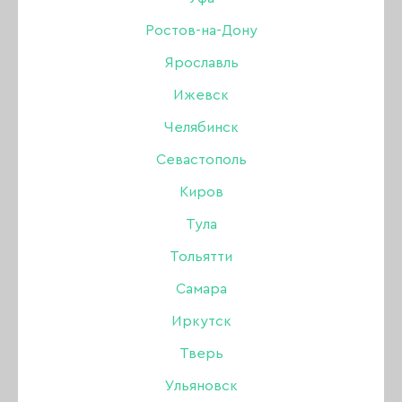
Ростов-на-Дону
В связи с празднованием
Дня народного
Ярославль
единства
изменен режим работы магазина
Ижевск
Nailbrand.
Челябинск
4 ноября, среда — выходной
Севастополь
Прием и обработка заказов с 5 ноября
Киров
в обычном режиме.
Тула
Поздравляем всех с праздником и желаем
Тольятти
хорошего дня!
Самара
Иркутск
Тверь
Ульяновск
ВЕРНУТЬСЯ К СПИСКУ НОВОСТЕЙ