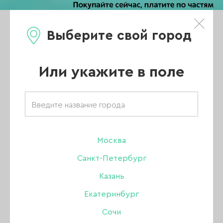
Выберите свой город
0
Каталог
Или укажите в поле
Главная
/
Новости
/
Режим работы в День народного единства - 4 ноября
Режим работы в
Москва
Санкт-Петербург
День народного
Казань
Екатеринбург
единства - 4
Сочи