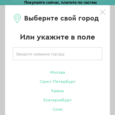
Выберите свой город
0
Каталог
Или укажите в поле
Главная
/
Новости
/
Новинки в ассортименте nailbrand.com
Новинки в
Москва
Санкт-Петербург
ассортименте
Казань
Екатеринбург
nailbrand.com
Сочи