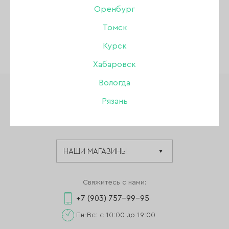
Оренбург
Томск
Курск
Хабаровск
Вологда
Рязань
Мультибрендовый интернет-магазин
для мастеров маникюра, педикюра.
Свяжитесь с нами:
+7 (903) 757-99-95
Пн-Вс: с 10:00 до 19:00