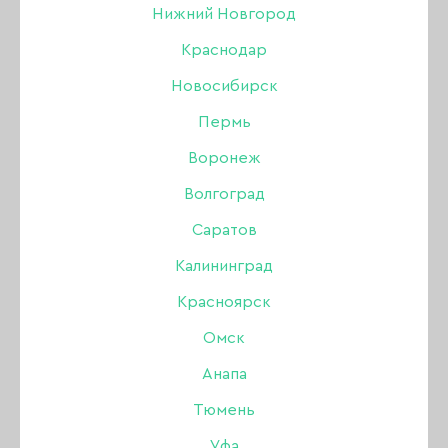
основы 5d
Нижний Новгород
Краснодар
Новосибирск
31 МАРТА 2016
Пермь
Воронеж
Волгоград
Саратов
Калининград
Красноярск
Омск
Анапа
Тюмень
Уфа