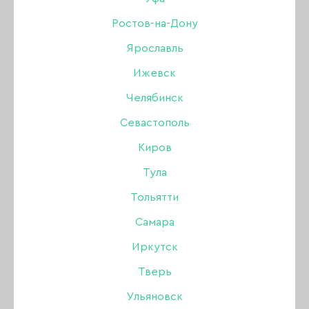
Ростов-на-Дону
Ярославль
По многочисленным просьбам наших
Ижевск
покупателей — новинка в ассортименте
нашего магазина — резиновые основы
Челябинск
и колпачки 5d.
Севастополь
Киров
Полный ассортимент колпачков и основ
Тула
смотрите
здесь.
Тольятти
Самара
Иркутск
Тверь
Ульяновск
ВЕРНУТЬСЯ К СПИСКУ НОВОСТЕЙ