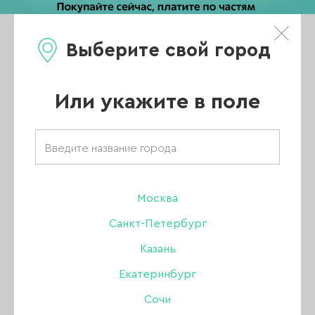
Выберите свой город
0
Каталог
Или укажите в поле
Главная
/
Новости
/
Новинка - колпачки и резиновые основы 5d
Новинка -
Москва
Санкт-Петербург
колпачки и
Казань
Екатеринбург
резиновые
Сочи