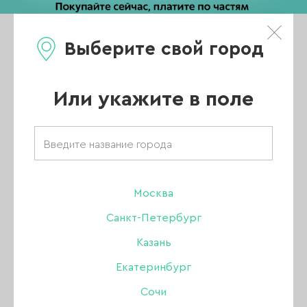
Выберите свой город
0
Каталог
Или укажите в поле
Главная
/
Новости
/
Пылесосы настольные для маникюра и педикюра Max и Emil
Пылесосы
Москва
Санкт-Петербург
настольные для
Казань
Екатеринбург
маникюра и
Сочи