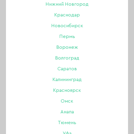
педикюра Max и
Нижний Новгород
Краснодар
Emil
Новосибирск
Пермь
Воронеж
31 МАЯ 2017
Волгоград
Саратов
Калининград
Красноярск
Омск
Анапа
Тюмень
Уфа