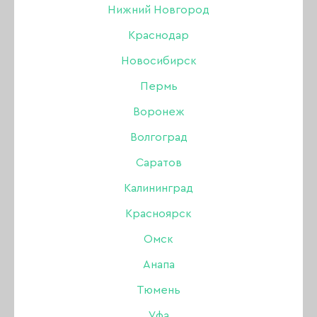
Новогодние
Нижний Новгород
Краснодар
праздники
Новосибирск
Пермь
Воронеж
31 ДЕКАБРЯ 2022
Волгоград
Саратов
Калининград
Красноярск
Омск
Анапа
Тюмень
Уфа