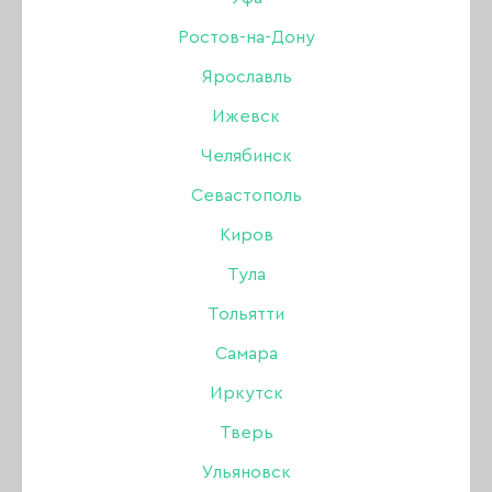
Ростов-на-Дону
Ярославль
Ижевск
Челябинск
Севастополь
Киров
Тула
Дорогие покупатели, поздравляем Вас с
наступающим Новым годом.
Тольятти
Самара
Желаем Вам мира, добра, здоровья, удачи,
побольше улыбок и поводов для радости и,
Иркутск
конечно, много-много клиентов!
Тверь
Ульяновск
Обратите внимание на график работы в