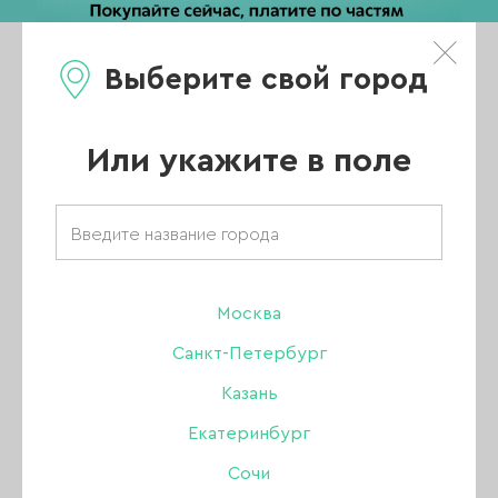
Выберите свой город
0
Каталог
Или укажите в поле
Главная
/
Новости
/
График работы магазинов NAILBRAND в Новогодние праздники
График работы
Москва
Санкт-Петербург
магазинов
Казань
Екатеринбург
NAILBRAND в
Сочи