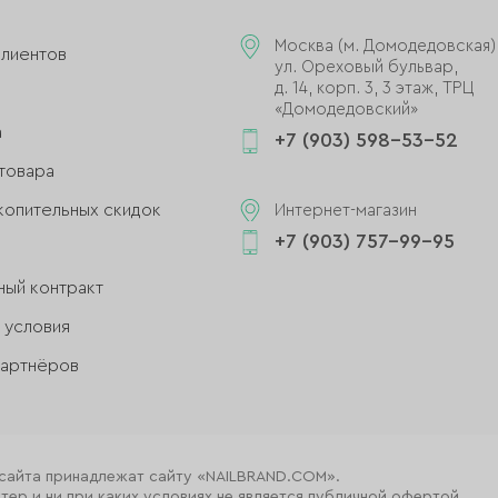
и
Москва (м. Домодедовская)
клиентов
ул. Ореховый бульвар,
д. 14, корп. 3, 3 этаж, ТРЦ
«Домодедовский»
а
+7 (903) 598-53-52
товара
копительных скидок
Интернет-магазин
+7 (903) 757-99-95
ный контракт
 условия
партнёров
 сайта принадлежат сайту «NAILBRAND.COM».
ер и ни при каких условиях не является публичной офертой