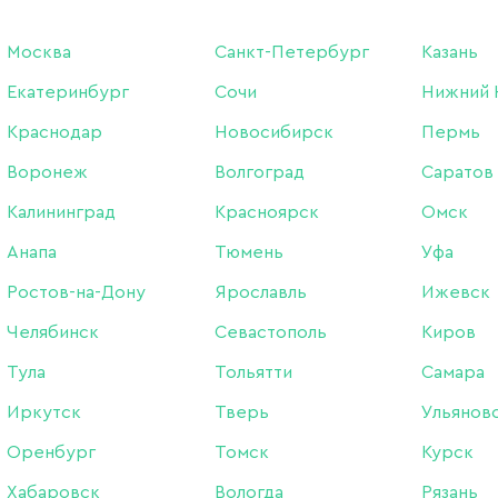
04 ДЕКАБРЯ 2020
Москва
Санкт-Петербург
Казань
Екатеринбург
Сочи
Нижний 
Краснодар
Новосибирск
Пермь
Воронеж
Волгоград
Саратов
Калининград
Красноярск
Омск
Анапа
Тюмень
Уфа
Ростов-на-Дону
Ярославль
Ижевск
Челябинск
Севастополь
Киров
Тула
Тольятти
Самара
Иркутск
Тверь
Ульянов
Оренбург
Томск
Курск
Хабаровск
Вологда
Рязань