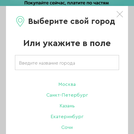
Выберите свой город
0
Каталог
Или укажите в поле
Главная
/
Новости
/
Новая коллекция MoonStone от Lianail
Москва
Новая коллекция
Санкт-Петербург
MoonStone от
Казань
Екатеринбург
Lianail
Сочи