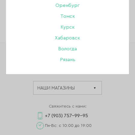
Оренбург
Томск
Курск
Хабаровск
Вологда
Рязань
Мультибрендовый интернет-магазин
для мастеров маникюра, педикюра.
Свяжитесь с нами:
+7 (903) 757-99-95
Пн-Вс: с 10:00 до 19:00