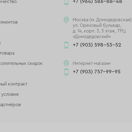
+7 (964) 586-88-48
ичество
и
Москва (м. Домодедовская)
клиентов
ул. Ореховый бульвар,
д. 14, корп. 3, 3 этаж, ТРЦ
«Домодедовский»
а
+7 (903) 598-53-52
товара
копительных скидок
Интернет-магазин
+7 (903) 757-99-95
ный контракт
 условия
партнёров