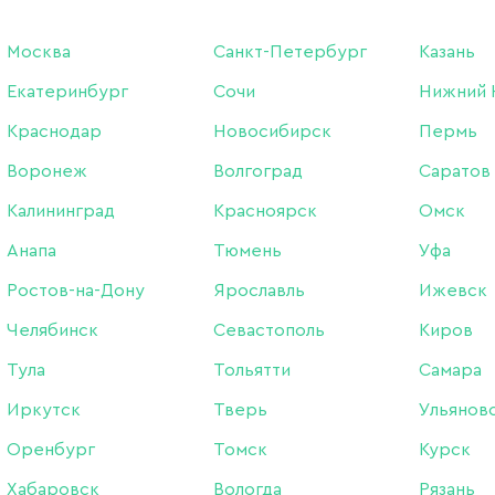
03 ИЮНЯ 2021
Москва
Санкт-Петербург
Казань
Екатеринбург
Сочи
Нижний 
Краснодар
Новосибирск
Пермь
Воронеж
Волгоград
Саратов
Калининград
Красноярск
Омск
Анапа
Тюмень
Уфа
Ростов-на-Дону
Ярославль
Ижевск
Челябинск
Севастополь
Киров
Тула
Тольятти
Самара
Иркутск
Тверь
Ульянов
Оренбург
Томск
Курск
Хабаровск
Вологда
Рязань