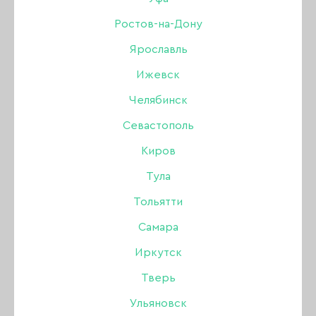
Ростов-на-Дону
Ярославль
Новая коллекция в
Nail Republic
Ижевск
Очень вкусные оттенки, очень крутое
Челябинск
нанесение.
Севастополь
Попробуешь и отказать себе будет сложно.
Киров
стоимость 350 руб + скидка по карте
Тула
магазина
Тольятти
Самара
Иркутск
Тверь
ВЕРНУТЬСЯ К СПИСКУ НОВОСТЕЙ
Ульяновск