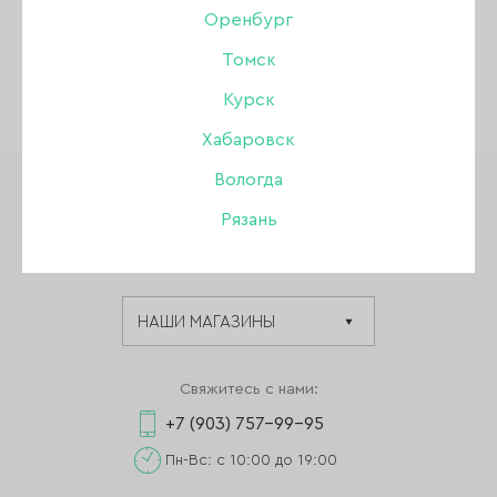
Оренбург
Томск
Курск
Хабаровск
Вологда
Рязань
Мультибрендовый интернет-магазин
для мастеров маникюра, педикюра.
Свяжитесь с нами:
+7 (903) 757-99-95
Пн-Вс: с 10:00 до 19:00