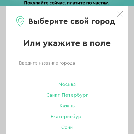
Выберите свой город
0
Каталог
Или укажите в поле
Главная
/
Новости
/
Новая коллекция в Nail Republic
Новая коллекция
Москва
Санкт-Петербург
в Nail Republic
Казань
Екатеринбург
Сочи
21 МАЯ 2021