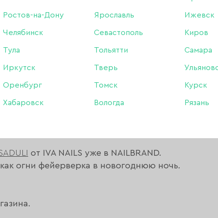
Ростов-на-Дону
Ярославль
Ижевск
Челябинск
Севастополь
Киров
Тула
Тольятти
Самара
Иркутск
Тверь
Ульянов
Оренбург
Томск
Курск
Хабаровск
Вологда
Рязань
SADULI
от IVA NAILS уже в NAILBRAND.
 как огни фейерверка в новогоднюю ночь.
газина.