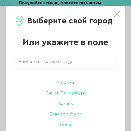
Выберите свой город
0
Каталог
Или укажите в поле
Главная
/
Новости
/
Новинка! Неоновые базы от Iva Nails в NAILBRAND
Новинка!
Москва
Санкт-Петербург
Неоновые базы
Казань
Екатеринбург
от Iva Nails в
Сочи