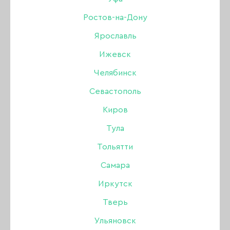
Ростов-на-Дону
Ярославль
Ижевск
Челябинск
Севастополь
Неоновые базы от
Iva Nails
в NAILBRAND
Киров
Шесть ярких оттенков
Тула
Тольятти
стоимость за 8 мл - 390 руб + скидка по карте
Самара
магазина
Иркутск
Тверь
Ульяновск