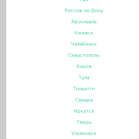
Ростов-на-Дону
Ярославль
Ижевск
Поздравляем всех с наступающим Новым годом
Челябинск
2014-й уже вот на пороге,
Севастополь
Еще чуть-чуть - наступит Новый год!
Киров
Оставим все проблемы, горести, тревоги,
Тула
Пусть каждый лишь хорошее возьмёт!
Тольятти
Пусть в Новый год всё лучшее случится,
Самара
Пусть будет счастье, мир и благодать.
Пусть самая заветная мечта осуществится,
Иркутск
И будет всё по жизни только лишь на «пять»
!
Тверь
Ульяновск