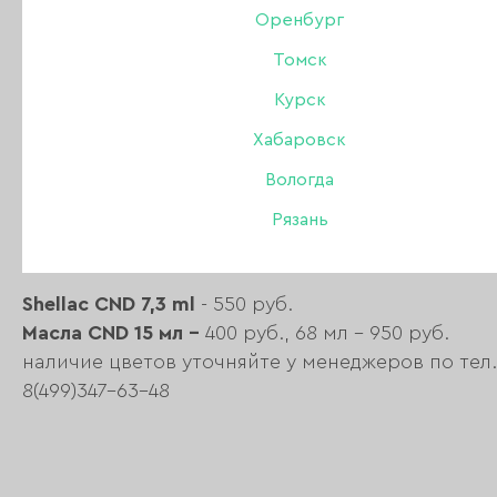
Оренбург
Магазин Nailbrand рад сообщить о начале ново
Томск
распродажи!
Курск
С 19 по 30 декабря скидки и подарки покупателя
Спешите делать приятные покупки!
Хабаровск
* количество товаров ограничено.
Вологда
30 декабря магазин работает до 15.00
31 декабря - выходной
Рязань
Shellac CND 7,3 ml
- 550 руб.
Масла CND 15 мл -
400 руб., 68 мл - 950 руб.
наличие цветов уточняйте у менеджеров по тел.
8(499)347-63-48