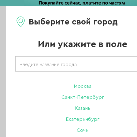
Выберите свой город
Каталог
Или укажите в поле
Главная
/
Новости
/
Новогодняя распродажа началась!
Москва
Новогодняя
Санкт-Петербург
распродажа
Казань
Екатеринбург
началась!
Сочи