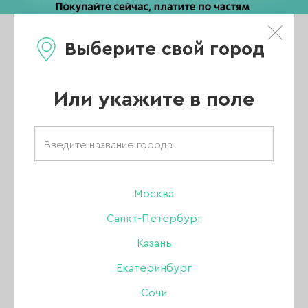
Выберите свой город
0
Каталог
Или укажите в поле
Главная
/
Новости
/
Новый бренд THE ONE - встречайте
Москва
Новый бренд THE
Санкт-Петербург
ONE - встречайте
Казань
Екатеринбург
Сочи
13 МАЯ 2018