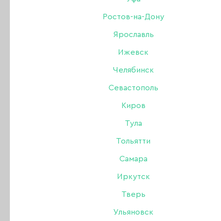
Ростов-на-Дону
Ярославль
Ижевск
Челябинск
Севастополь
Рады сообщить о том, что теперь продукцию Fir
Киров
можно купить у официального партнера в Курс
Адрес: г.Курск, ул.Дейнеки,9, тел. 8-910-731-25-1
Тула
Тольятти
Каждый мастер может приобрести гелевые крас
Самара
кисти, гели у официального партнера First Gel в
Иркутск
Саратове, по адресу пр. 50 лет Октября д.110а, о
Тверь
тел: 8(8452) 45-45-25; 8-917-982-93-90
Ульяновск