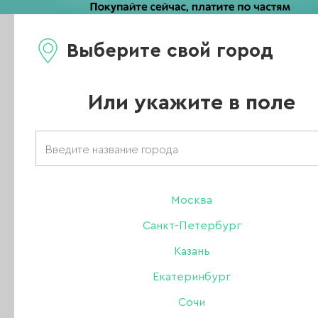
Выберите свой город
Каталог
Или укажите в поле
Главная
/
Новости
/
Официальные партнеры First Gel теперь в Саратове и в Курске
Официальные
Москва
Санкт-Петербург
партнеры First G
Казань
Екатеринбург
теперь в Саратове 
Сочи