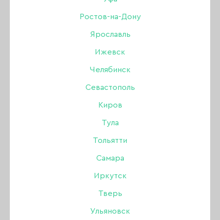
40 ₽
141 ₽
Ростов-на-Дону
В наличии в интернет-магазине
Ярославль
В наличии в магазинах
Ижевск
Челябинск
-
+
Севастополь
Киров
В КОРЗИНУ
Тула
Тольятти
Описание:
Самара
Иркутск
Прокладка сопла 5 шт - подходит для
Тверь
аэрографов фирмы JAS.
Ульяновск