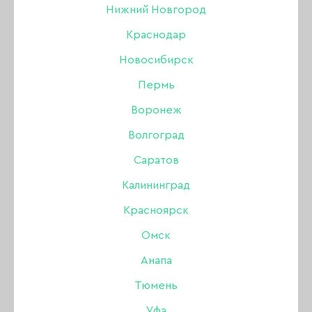
Нижний Новгород
Краснодар
Новосибирск
Пермь
Воронеж
Волгоград
Саратов
Калининград
Красноярск
Прокладка сопла, 5 шт
Омск
Анапа
Бренд:
Jas
Тюмень
Уфа