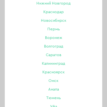
Нижний Новгород
Краснодар
Новосибирск
Пермь
Воронеж
Волгоград
Саратов
Калининград
Красноярск
Сопло для аэрографа,
Омск
резьба, диаметр 0,3 мм
Анапа
Тюмень
Бренд:
Jas
Уфа