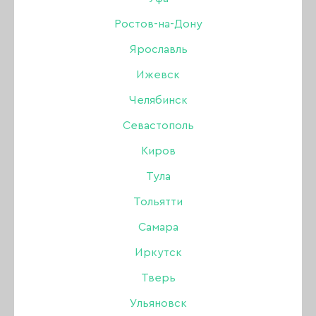
Ростов-на-Дону
104 ₽
260 ₽
Ярославль
Ижевск
В наличии в интернет-магазине
В наличии в магазинах
Челябинск
Севастополь
-
+
Киров
Тула
В КОРЗИНУ
Тольятти
Самара
Иркутск
Описание:
Тверь
Сменное сопло для аэрографа, резьбовое,
Ульяновск