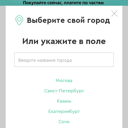
Выберите свой город
0
Каталог
Или укажите в поле
Главная
/
Каталог
/
Аэрография
/
Сопло для аэрографа, резьба, диаметр 0,3 мм
Москва
-60%
Санкт-Петербург
Казань
Екатеринбург
Сочи