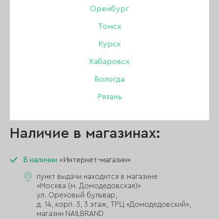
диаметр – 0,3 мм
Оренбург
При смене сопла следует соблюдать
осторожность, чтобы не повредить резьбу.
Томск
Используйте специальный ключ для
Курск
откручивания сопла. При затягивании резьбы
не прилагайте чрезмерных усилий.
Хабаровск
Также следует помнить, что размер сопла
Вологда
должен соответствовать размеру иглы
Рязань
аэрографа.
Наличие в магазинах:
В наличии
«Интернет-магазин»
пункт выдачи находится в магазине
«Москва (м. Домодедовская)»
ул. Ореховый бульвар,
д. 14, корп. 3, 3 этаж, ТРЦ «Домодедовский»,
магазин NAILBRAND