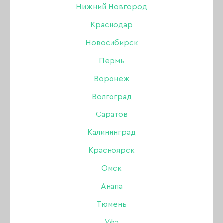
Нижний Новгород
Краснодар
Новосибирск
Пермь
Воронеж
Волгоград
Саратов
Калининград
Красноярск
Омск
Анапа
Полигель Amokey
Тюмень
Brilliant line 02, 30 гр
Уфа