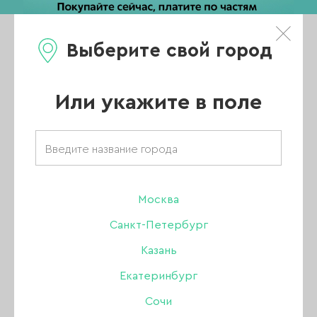
Выберите свой город
0
Каталог
Или укажите в поле
Главная
/
Каталог
/
Акригель, полигель
/
Amokey полигель
/
Полигель Amokey Brilliant line 02, 30 гр
Москва
Санкт-Петербург
Казань
Екатеринбург
Сочи