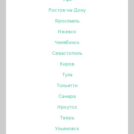
Ростов-на-Дону
Бренд:
Amokey
Ярославль
Цвет: с шиммером
Ижевск
Челябинск
600 ₽
Севастополь
Киров
Нет в интернет-магазине
В наличии в магазинах
Тула
Тольятти
Описание:
Самара
Иркутск
POLYGEL – это материал для моделирования
Тверь
ногтей, сочетающий в себе лучшие качества
Ульяновск
твердого геля и акрила.