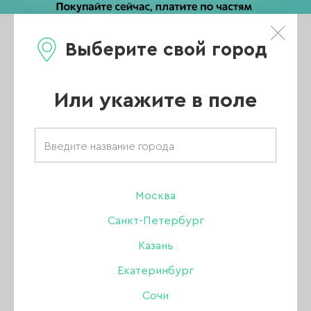
Выберите свой город
0
Каталог
Или укажите в поле
Главная
/
Каталог
/
Акригель, полигель
/
Patrisa Nail комби гель
/
Комби гель Patrisa Nail камуфлирующий 3, 30 мл
Москва
Санкт-Петербург
Казань
Екатеринбург
Сочи