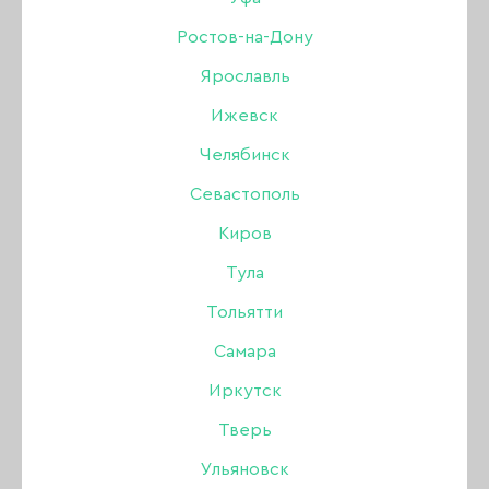
мл
Ростов-на-Дону
Ярославль
Бренд:
Patrisa Nail
Ижевск
Цвет: Розовый
Челябинск
Севастополь
895 ₽
Киров
Тула
В наличии в интернет-магазине
Тольятти
В наличии в магазинах
Самара
Иркутск
-
+
Тверь
В КОРЗИНУ
Ульяновск