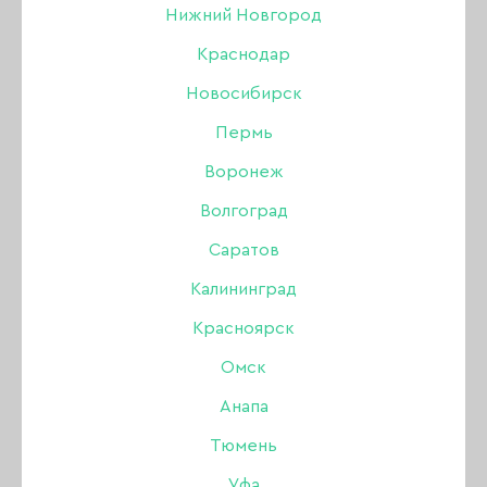
Нижний Новгород
Краснодар
Новосибирск
Пермь
Воронеж
Волгоград
Саратов
Калининград
Красноярск
Омск
Анапа
Комби гель Patrisa Nail
Тюмень
камуфлирующий 3, 30
Уфа