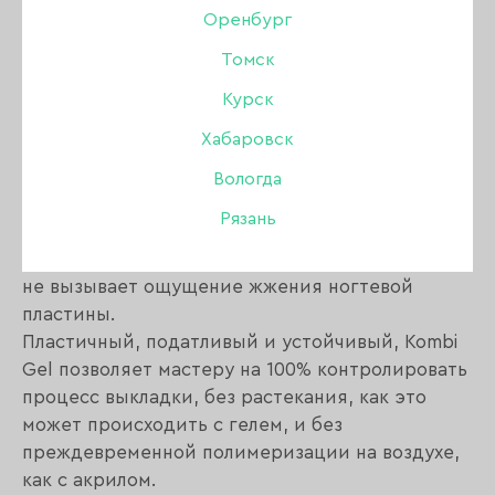
Оренбург
Томск
Описание:
Курск
Хабаровск
Kombi Gel, материал объединяющий в себе
лучшие качества и характеристики двух
Вологда
классических систем - геля и акрила.
Рязань
В отличие от гелей, Kombi Gel, наносится
проще и не растекается, а при полимеризации
не вызывает ощущение жжения ногтевой
пластины.
Пластичный, податливый и устойчивый, Kombi
Gel позволяет мастеру на 100% контролировать
процесс выкладки, без растекания, как это
может происходить с гелем, и без
преждевременной полимеризации на воздухе,
как с акрилом.