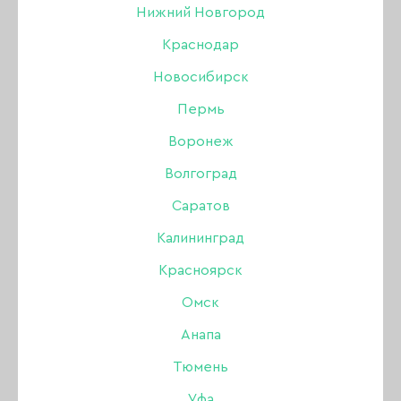
Нижний Новгород
Краснодар
Новосибирск
Пермь
Воронеж
Волгоград
Саратов
Калининград
Красноярск
Акригель Serebro Acryl
Омск
Gel 09 с шиммером, 15
Анапа
мл
Тюмень
Уфа