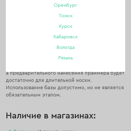
Описание:
Оренбург
Томск
Данным продуктом можно укреплять ногтевую
Курск
пластину, наращивать на типсах, моделировать
на формах.
Хабаровск
Не растекается, что даёт возможность
Вологда
выстраивать архитектуру. Работа с акрил гелем
Рязань
нанесения базы не требует, он отлично
сцепляется с натуральной ногтевой пластиной,
а предварительного нанесения праймера будет
достаточно для длительной носки.
Использование базы допустимо, но не является
обязательным этапом.
Наличие в магазинах: