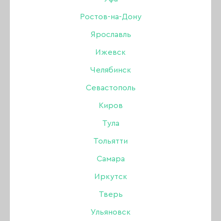
Ростов-на-Дону
Бренд:
Serebro
Ярославль
Цвет: с шиммером
Ижевск
545 ₽
Челябинск
Севастополь
В наличии в интернет-магазине
Киров
Нет в магазинах
Тула
Тольятти
-
+
Самара
Иркутск
В КОРЗИНУ
Тверь
Ульяновск