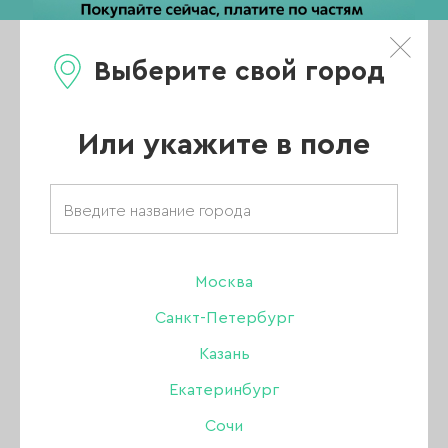
Выберите свой город
0
Каталог
Или укажите в поле
Главная
/
Каталог
/
Акригель, полигель
/
Serebro акригель
/
Акригель Serebro Acryl Gel 09 с шиммером, 15 мл
Москва
Санкт-Петербург
Казань
Екатеринбург
Сочи