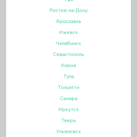
Ростов-на-Дону
Бренд:
Serebro
Ярославль
Цвет: Поталь
Ижевск
475 ₽
Челябинск
Севастополь
В наличии в интернет-магазине
Киров
Нет в магазинах
Тула
Тольятти
-
+
Самара
Иркутск
В КОРЗИНУ
Тверь
Ульяновск