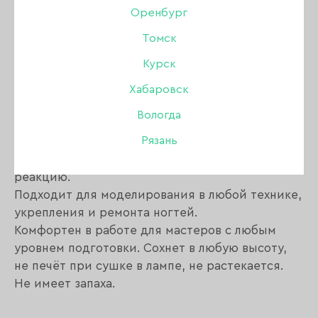
Описание:
Оренбург
Томск
Объединяет в себе свойства пластичности геля
Курск
и прочности акрила. Плотная вязкость
материала позволяет моделировать ногти
Хабаровск
правильной архитектуры.
Вологда
Благодаря своей структуре, при опиле
Рязань
образует тяжеловесную пыль, не провоцируя
тем самым контактную и респираторную
реакцию.
Подходит для моделирования в любой технике,
укрепления и ремонта ногтей.
Комфортен в работе для мастеров с любым
уровнем подготовки. Сохнет в любую высоту,
не печёт при сушке в лампе, не растекается.
Не имеет запаха.