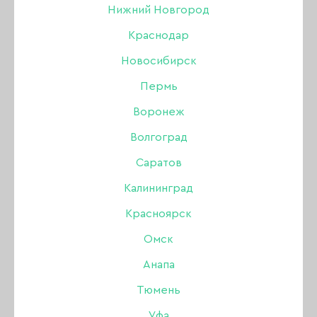
Нижний Новгород
Краснодар
Новосибирск
Пермь
Воронеж
Волгоград
Саратов
Калининград
Красноярск
Акригель Serebro Acryl
Омск
Gel 23 с шиммером, 15
Анапа
мл (тюбик)
Тюмень
Уфа