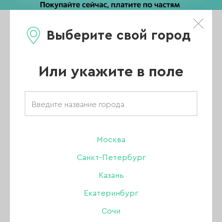
Выберите свой город
0
Каталог
Или укажите в поле
Главная
/
Каталог
/
Акригель, полигель
/
Serebro акригель
/
Акригель Serebro Acryl Gel 23 с шиммером, 15 мл (тюбик)
Москва
Санкт-Петербург
Казань
Екатеринбург
Сочи