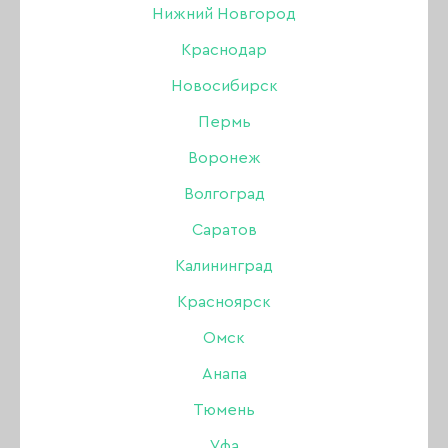
Нижний Новгород
Краснодар
Новосибирск
Пермь
Воронеж
Волгоград
Саратов
Калининград
Красноярск
Омск
Анапа
Фартук прозрачный
Тюмень
80*120 см, 50 шт
Уфа