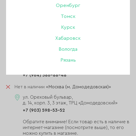
+7 (903) 757-99-95
Оренбург
Томск
Обратите внимание! Если товар есть в магазине
м.Домодедовская, его можно купить на месте,
Курск
либо указать наименование товара в
комментарии к заказу, и мы добавим товар в
Хабаровск
заказ.
Вологда
Нет в наличии
«Москва (м. Петровско-Разумовская)»
Рязань
ул. Локомотивный проезд, д. 4,
ТЦ «Парус», 2 этаж
+7 (964) 586-88-48
Нет в наличии
«Москва (м. Домодедовская)»
ул. Ореховый бульвар,
д. 14, корп. 3, 3 этаж, ТРЦ «Домодедовский»
+7 (903) 598-53-52
Обратите внимание! Если товар есть в наличие в
интернет-магазине (посмотрите выше), то его
можно купить в магазине.