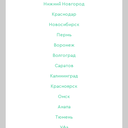
Нижний Новгород
Краснодар
Новосибирск
Пермь
Воронеж
Волгоград
Саратов
Калининград
Красноярск
Омск
Анапа
Гелевые типсы Patrisa
Тюмень
Nail прозрачные Овал,
Уфа