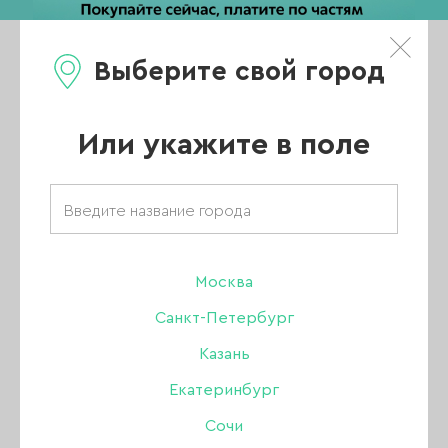
Выберите свой город
0
Каталог
Или укажите в поле
Главная
/
Каталог
/
Аксессуары
/
Гелевые типсы
/
Гелевые типсы Patrisa Nail прозрачные Овал, 240 шт
Москва
Санкт-Петербург
Казань
Екатеринбург
Сочи