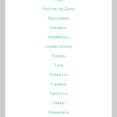
240 шт
Ростов-на-Дону
Ярославль
Бренд:
Patrisa Nail
Ижевск
Челябинск
960 ₽
Севастополь
Киров
Нет в интернет-магазине
Тула
В наличии в магазинах
Тольятти
Самара
Описание:
Иркутск
Гелевые типсы Patrisa Nail прозрачные Овал,
Тверь
240 шт
Ульяновск
Гелевые типсы - это уникальный продукт для