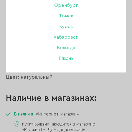
Оренбург
Типсы Revol Ballet Natural (молочные)
Томск
Надоели скучные вееры с типсами?
Мы знаем что понравится тебе и твоим
Курск
клиентам!
Хабаровск
Оригинальные типсы Ballerina от REVOL
выглядят супер стильно, создай свой
Вологда
уникальный веер мастера.
Рязань
Количество в упаковке: 50 шт.
Цвет: натуральный
Наличие в магазинах:
В наличии
«Интернет-магазин»
пункт выдачи находится в магазине
«Москва (м. Домодедовская)»