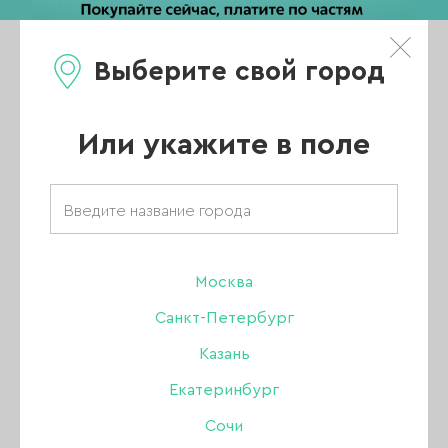
Выберите свой город
0
Каталог
Или укажите в поле
Главная
/
Каталог
/
Аксессуары
/
Палитры веер, типсы
/
Типсы Revol Ballerina Natural (молочные) на кольце, 50 шт
Москва
-50%
Санкт-Петербург
Казань
Екатеринбург
Сочи