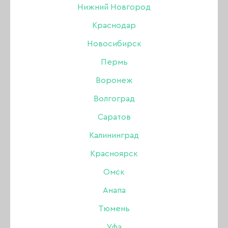
Нижний Новгород
Краснодар
Новосибирск
Пермь
Воронеж
Волгоград
Саратов
Калининград
Красноярск
Типсы Revol Ballerina
Омск
Natural (молочные) на
Анапа
кольце, 50 шт
Тюмень
Уфа