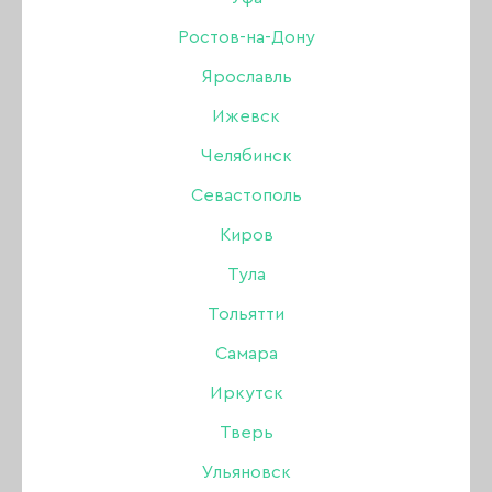
Ростов-на-Дону
Бренд:
Revol
Ярославль
148 ₽
Ижевск
295 ₽
Челябинск
В наличии в интернет-магазине
Севастополь
В наличии в магазинах
Киров
Тула
-
+
Тольятти
Самара
В КОРЗИНУ
Иркутск
Тверь
Описание:
Ульяновск