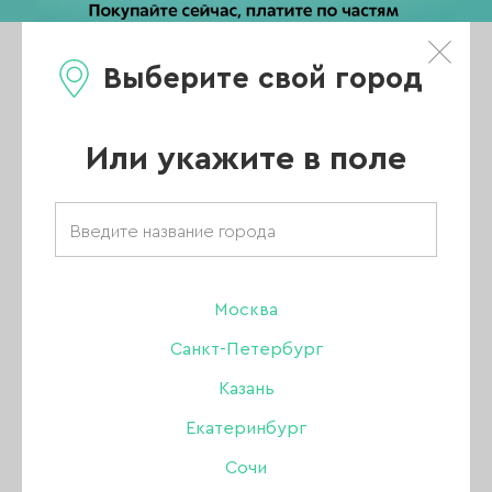
Выберите свой город
0
Каталог
Или укажите в поле
Главная
/
Каталог
/
Дизайн
/
Декор
/
Фольга First Gel красная, 1 м
Москва
-20%
Санкт-Петербург
Казань
Екатеринбург
Сочи