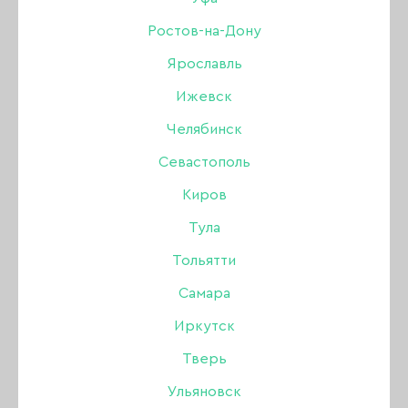
Ростов-на-Дону
Бренд:
First Gel
Ярославль
Ижевск
80 ₽
100 ₽
Челябинск
Севастополь
В наличии в интернет-магазине
В наличии в магазинах
Киров
Тула
-
+
Тольятти
Самара
В КОРЗИНУ
Иркутск
Тверь
Ульяновск
Описание: