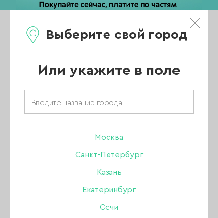
Выберите свой город
0
Каталог
Или укажите в поле
Главная
/
Каталог
/
Дизайн
/
Декор
/
Фольга First Gel синяя, 1 м
Москва
-20%
Санкт-Петербург
Казань
Екатеринбург
Сочи