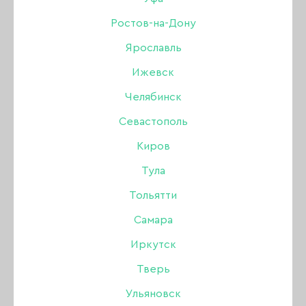
Ростов-на-Дону
Бренд:
First Gel
Ярославль
Ижевск
80 ₽
100 ₽
Челябинск
Севастополь
В наличии в интернет-магазине
В наличии в магазинах
Киров
Тула
-
+
Тольятти
Самара
В КОРЗИНУ
Иркутск
Тверь
Ульяновск
Описание: