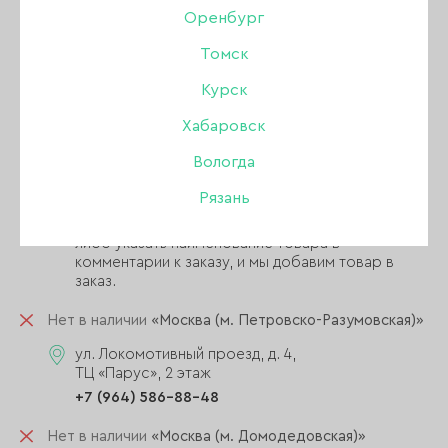
Оренбург
В наличии
«Интернет-магазин»
Томск
пункт выдачи находится в магазине
«Москва (м. Домодедовская)»
Курск
ул. Ореховый бульвар,
д. 14, корп. 3, 3 этаж, ТРЦ «Домодедовский»,
Хабаровск
магазин NAILBRAND
Вологда
+7 (903) 757-99-95
Рязань
Обратите внимание! Если товар есть в магазине
м.Домодедовская, его можно купить на месте,
либо указать наименование товара в
комментарии к заказу, и мы добавим товар в
заказ.
Нет в наличии
«Москва (м. Петровско-Разумовская)»
ул. Локомотивный проезд, д. 4,
ТЦ «Парус», 2 этаж
+7 (964) 586-88-48
Нет в наличии
«Москва (м. Домодедовская)»