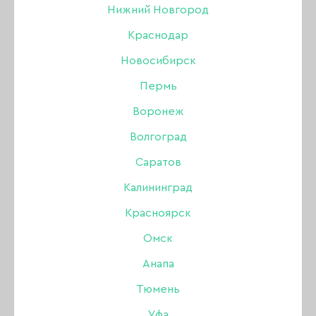
Нижний Новгород
Краснодар
Новосибирск
Пермь
Воронеж
Волгоград
Саратов
Калининград
Красноярск
Гель Amokey
Омск
однофазный Aurora 01,
Анапа
15 гр
Тюмень
Уфа