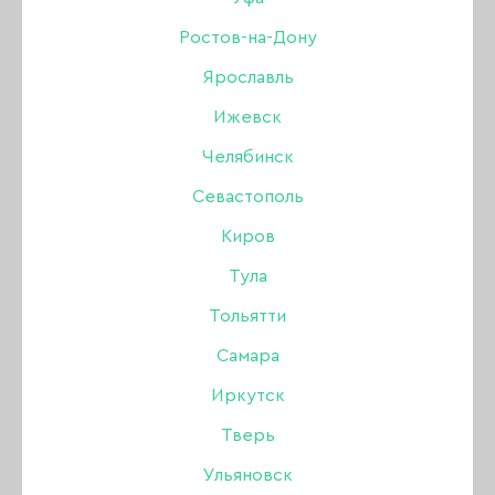
Ростов-на-Дону
Бренд:
Amokey
Ярославль
700 ₽
Ижевск
Челябинск
В наличии в интернет-магазине
Севастополь
Нет в магазинах
Киров
Тула
-
+
Тольятти
Самара
В КОРЗИНУ
Иркутск
Тверь
Наличие в магазинах:
Ульяновск