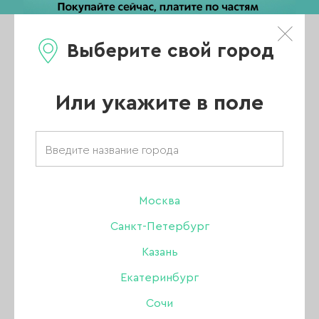
Выберите свой город
0
Каталог
Или укажите в поле
Главная
/
Каталог
/
Гель
/
Amokey гели
/
Гель Amokey однофазный Aurora 01, 15 гр
Москва
Санкт-Петербург
Казань
Екатеринбург
Сочи