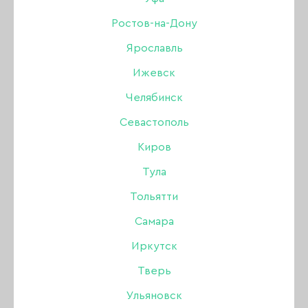
Coffee time 02, 15 гр
Ростов-на-Дону
Ярославль
Бренд:
Amokey
Ижевск
Цвет: Бежевый
Челябинск
Севастополь
600 ₽
Киров
Тула
В наличии в интернет-магазине
Тольятти
В наличии в магазинах
Самара
Иркутск
-
+
Тверь
В КОРЗИНУ
Ульяновск