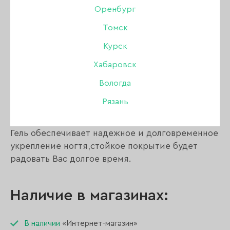
Оренбург
Томск
Описание:
Курск
Хабаровск
Моделирующий жесткий гель,легко
распределяется кистью,самовыравнивается за
Вологда
5-7 секунд.
Рязань
Натуральные бежевые оттенки придадут
ногтям благородный вид.
Гель обеспечивает надежное и долговременное
укрепление ногтя,стойкое покрытие будет
радовать Вас долгое время.
Наличие в магазинах:
В наличии
«Интернет-магазин»