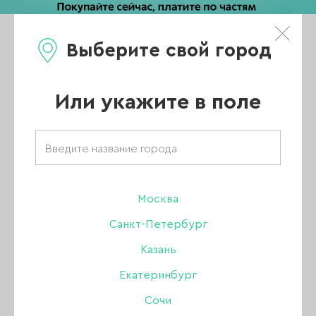
Выберите свой город
0
Каталог
Или укажите в поле
Главная
/
Каталог
/
Гель
/
Amokey гели
/
Гель Amokey однофазный Fast Coffee time 02, 15 гр
Москва
Санкт-Петербург
Казань
Екатеринбург
Сочи