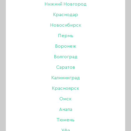
Нижний Новгород
Краснодар
Новосибирск
Пермь
Воронеж
Волгоград
Саратов
Калининград
Красноярск
Омск
Анапа
Гель Amokey
Тюмень
однофазный Fast
Уфа