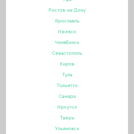
01, 15 гр
Ростов-на-Дону
Ярославль
Бренд:
Amokey
Ижевск
Цвет: Поталь
Челябинск
Севастополь
600 ₽
Киров
Тула
Нет в интернет-магазине
Тольятти
Нет в магазинах
Самара
Иркутск
Описание:
Тверь
MODELING GEL RAINBOW — моделирующий
Ульяновск