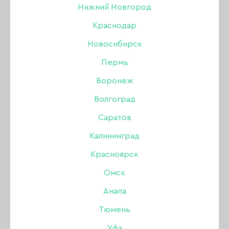
Нижний Новгород
Краснодар
Новосибирск
Пермь
Воронеж
Волгоград
Саратов
Калининград
Красноярск
Омск
Анапа
Гель Amokey
Тюмень
однофазный Rainbow
Уфа