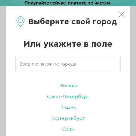
Выберите свой город
0
Каталог
Или укажите в поле
Главная
/
Каталог
/
Гель
/
Amokey гели
/
Гель Amokey однофазный Rainbow 01, 15 гр
Москва
Санкт-Петербург
Казань
Екатеринбург
Сочи